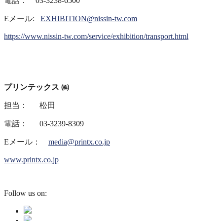
電話： 03-3238-6500
Eメール:
E
XHIBITION@nissin-tw.com
https://www.nissin-tw.com/service/exhibition/transport.html
プリンテックス ㈱
担当： 松田
電話： 03-3239-8309
Eメール：
media@printx.co.jp
www.printx.co.jp
Follow us on: