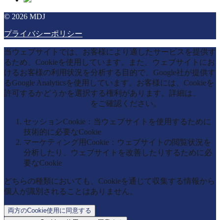
© 2026 MDJ
プライバシーポリシー
当ウェブサイトでは、お客様により適したサービスを提供す
るため、Cookieを使用しています。また、ウェブサイトにお
けるお客様の利用状況を分析する目的で、Google社が提供す
るGoogle Analyticsを使用しています。お客様には、Cookieを
許可するかどうかを選択する権利があります。詳細は、
当社
のプライバシーポリシー
をご確認ください。
セッションCookie：当ウェブサイトを使用するために
技術的に必要なCookie
マーケティング用Cookie：ウェブサイトの閲覧状況を
分析したり、ウェブサイトを改善したりするために必
要なCookie
どちらの種類においても、Cookieを通じて収集する情報から
個人が識別されることはありません。
両方のCookie使用に同意する