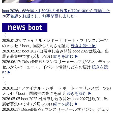
boot 2026は68か国・1,500社の出展者が120か国から来場した
20万名超をお迎えし、無事閉幕しました。
〈
2026.01.27:
ファイナル・レポート
ボート・マリンスポーツ
のメッセ「boot」国際性の高さを証明
続きを読む ▶
2026.05.05:
boot 2027 出展申し込み開始
boot 2027は現在、出
展者募集中です (〆切 6/30) !
続きを読む ▶
2026.06.17:
DüsselNEWS
マンスリーメールマガジン。デュッ
セルからのニュース、イベント情報などをお届け
続きを読
む ▶
〉
〈
2026.01.27
ファイナル・レポート
ボート・マリンスポーツの
メッセ「boot」国際性の高さを証明
続きを読む ▶
2026.05.05
boot 2027 出展申し込み開始
boot 2027は現在、出
展者募集中です (〆切 6/30) !
続きを読む ▶
2026.06.17
DüsselNEWS
マンスリーメールマガジン。デュッ